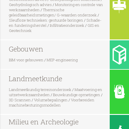
Geohydrologisch advies
/
Monitoring en controle van
werkzaamheden
/
Thermische
geleidbaarheidsmetingen/ G-waarden onderzoek
/
Sleufloze technieken: gestuurde boringen
/
Schade-
en funderingsherstel
/
Infiltratieonderzoek
/
GIS en
Geotechniek
Gebouwen
BIM voor gebouwen
/
MEP-engineering
Landmeetkunde
Landmeetkundig terreinonderzoek
/
Maatvoering en
uitzetwerkzaamheden
/
Bouwkundige opmetingen
/
3D Scannen
/
Volumebepalingen
/
Voorbereiden
machinebesturingsmodellen
Milieu en Archeologie