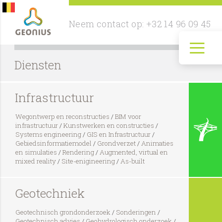
Neem contact op:
+32 14 96 09 45
≡
Diensten
Infrastructuur
Wegontwerp en reconstructies
/
BIM voor
infrastructuur
/
Kunstwerken en constructies
/
Systems engineering
/
GIS en Infrastructuur
/
Gebiedsinformatiemodel
/
Grondverzet
/
Animaties
en simulaties
/
Rendering
/
Augmented, virtual en
mixed reality
/
Site-enigineering
/
As-built
Geotechniek
Geotechnisch grondonderzoek
/
Sonderingen
/
Geotechnisch advies
/
Geohydrologisch onderzoek
/