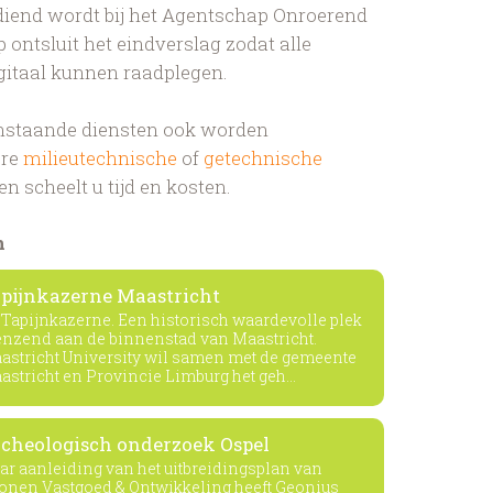
diend wordt bij het Agentschap Onroerend
 ontsluit het eindverslag zodat alle
igitaal kunnen raadplegen.
nstaande diensten ook worden
ere
milieutechnische
of
getechnische
en scheelt u tijd en kosten.
n
pijnkazerne Maastricht
 Tapijnkazerne. Een historisch waardevolle plek
enzend aan de binnenstad van Maastricht.
astricht University wil samen met de gemeente
astricht en Provincie Limburg het geh...
cheologisch onderzoek Ospel
ar aanleiding van het uitbreidingsplan van
onen Vastgoed & Ontwikkeling heeft Geonius