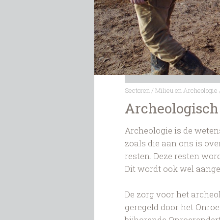
Sectoren
/
Milieu en Archeologie
Archeologisch
Archeologie is de wete
zoals die aan ons is over
resten. Deze resten wo
Dit wordt ook wel aange
De zorg voor het archeo
geregeld door het Onroe
bijhorende Onroerenderf