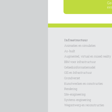
Ge
ee
Infrastructuur
Animaties en simulaties
As-built
Augmented, virtual en mixed reality
BIM voor infrastructuur
Gebiedsinformatiemodel
GIS en Infrastructuur
Grondverzet
Kunstwerken en constructies
Rendering
Site-enigineering
Systems engineering
Wegontwerp en reconstructies