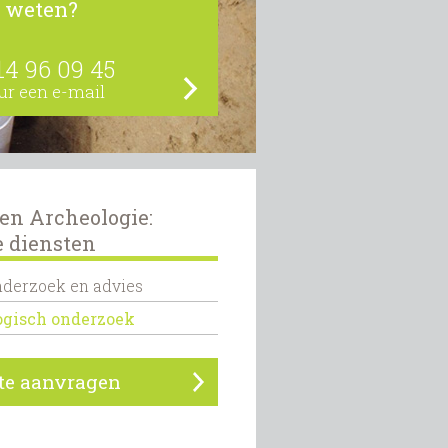
 weten?
14 96 09 45
ur een e-mail
 en Archeologie:
e diensten
derzoek en advies
ogisch onderzoek
rte aanvragen