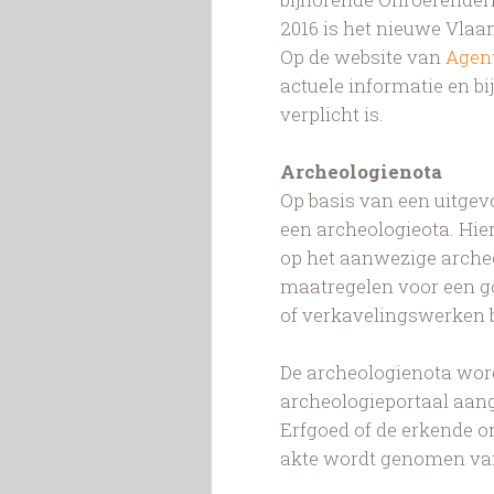
2016 is het nieuwe Vla
Op de website van
Agen
actuele informatie en b
verplicht is.
Archeologienota
Op basis van een uitge
een archeologieota. Hie
op het aanwezige arche
maatregelen voor een g
of verkavelingswerken 
De archeologienota word
archeologieportaal aan
Erfgoed of de erkende o
akte wordt genomen van