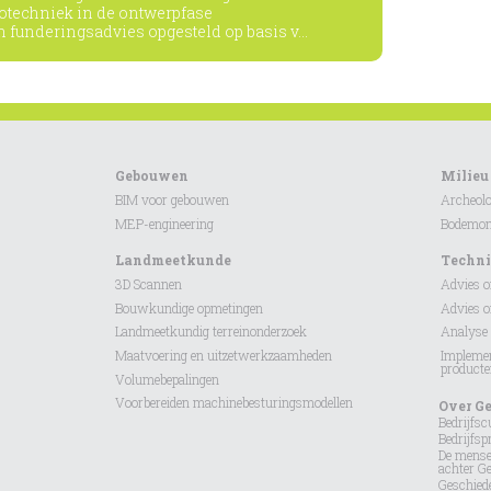
otechniek in de ontwerpfase
n funderingsadvies opgesteld op basis v...
Gebouwen
Milieu
BIM voor gebouwen
Archeolo
MEP-engineering
Bodemond
Landmeetkunde
Techni
3D Scannen
Advies 
Bouwkundige opmetingen
Advies 
Landmeetkundig terreinonderzoek
Analyse 
Maatvoering en uitzetwerkzaamheden
Implemen
product
Volumebepalingen
Voorbereiden machinebesturingsmodellen
Over G
Bedrijfsc
Bedrijfspr
De mens
achter G
Geschied