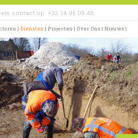
em contact op:
+32 14 96 09 45
ctoren
|
Diensten
|
Projecten
|
Over Ons
|
Nieuws
|