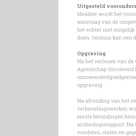
Uitgesteld vooronder
Idealiter wordt het voo
aanvraag van de omgev
het echter niet mogelijk
doen. Geonius kan een d
Opgraving
Na het verlenen van de
Agentschap Onroerend E
onroerenderfgoedgemee
opgraving.
Na afronding van het v
verkavelingswerken wor
eerste bevindingen bin
archeologierapport. Na
vondsten, stalen en geg