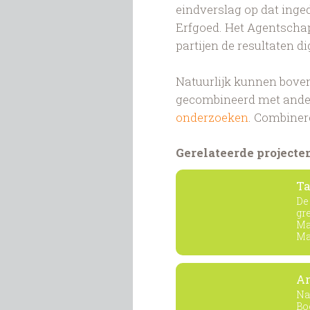
eindverslag op dat inge
Erfgoed. Het Agentschap
partijen de resultaten d
Natuurlijk kunnen bove
gecombineerd met and
onderzoeken
. Combiner
Gerelateerde projecte
Ta
De
gr
Ma
Ma
Ar
Na
Bo