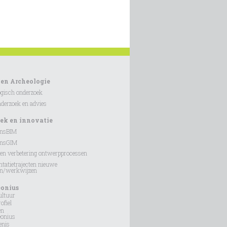
 en Archeologie
gisch onderzoek
erzoek en advies
ek en innovatie
onsBIM
onsGIM
en verbetering ontwerpprocessen
tatietrajecten nieuwe
en/werkwijzen
eonius
ultuur
ofiel
en
eonius
enis