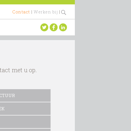
Contact
|
Werken bij
|
tact met u op.
UCTUUR
EK