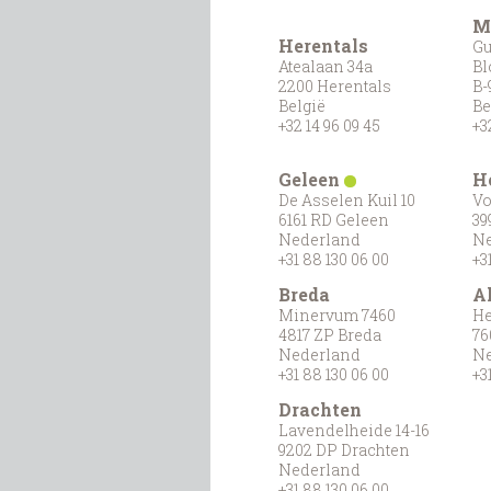
M
Herentals
Gu
Atealaan 34a
Bl
2200 Herentals
B-
België
Be
+32 14 96 09 45
+3
Geleen
H
De Asselen Kuil 10
Vo
6161 RD Geleen
39
Nederland
Ne
+31 88 130 06 00
+3
Breda
A
Minervum 7460
He
4817 ZP Breda
76
Nederland
Ne
+31 88 130 06 00
+3
Drachten
Lavendelheide 14-16
9202 DP Drachten
Nederland
+31 88 130 06 00