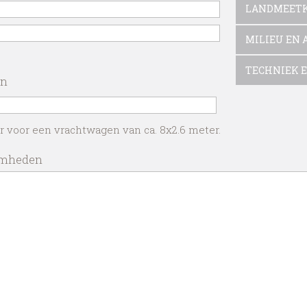
LANDMEET
MILIEU EN 
TECHNIEK E
en
ar voor een vrachtwagen van ca. 8x2.6 meter.
amheden