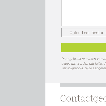
Upload een bestan
Door gebruik te maken van di
gegevens worden uitsluitend 
vervolgproces. Deze aangere
Contactge