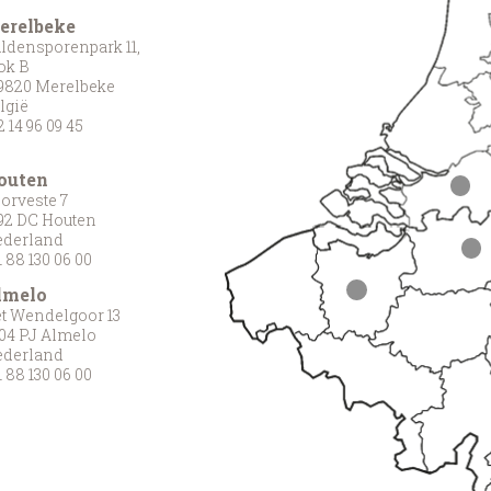
erelbeke
ldensporenpark 11,
ok B
9820 Merelbeke
lgië
2 14 96 09 45
outen
orveste 7
92 DC Houten
derland
1 88 130 06 00
lmelo
t Wendelgoor 13
04 PJ Almelo
derland
1 88 130 06 00