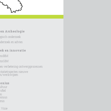
 en Archeologie
gisch onderzoek
erzoek en advies
ek en innovatie
onsBIM
onsGIM
en verbetering ontwerpprocessen
tatietrajecten nieuwe
en/werkwijzen
eonius
ultuur
ofiel
en
eonius
enis
 Visie