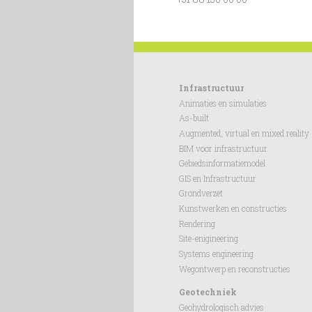
Infrastructuur
Animaties en simulaties
As-built
Augmented, virtual en mixed reality
BIM voor infrastructuur
Gebiedsinformatiemodel
GIS en Infrastructuur
Grondverzet
Kunstwerken en constructies
Rendering
Site-enigineering
Systems engineering
Wegontwerp en reconstructies
Geotechniek
Geohydrologisch advies