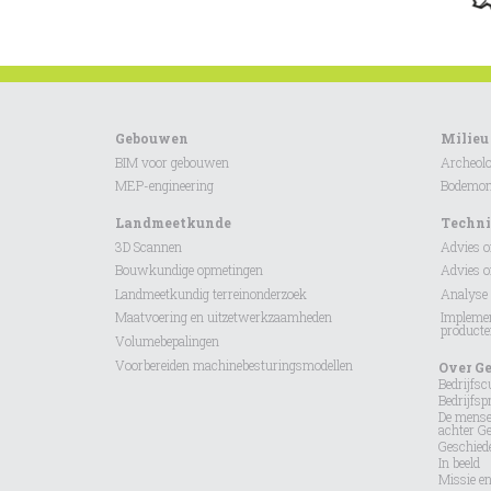
Gebouwen
Milieu
BIM voor gebouwen
Archeolo
MEP-engineering
Bodemond
Landmeetkunde
Techni
3D Scannen
Advies 
Bouwkundige opmetingen
Advies 
Landmeetkundig terreinonderzoek
Analyse 
Maatvoering en uitzetwerkzaamheden
Implemen
product
Volumebepalingen
Voorbereiden machinebesturingsmodellen
Over G
Bedrijfsc
Bedrijfspr
De mens
achter G
Geschied
In beeld
Missie en