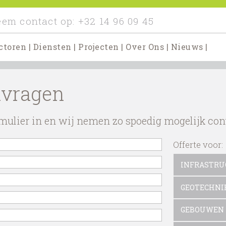
em contact op:
+32 14 96 09 45
ctoren
|
Diensten
|
Projecten
|
Over Ons
|
Nieuws
|
nvragen
mulier in en wij nemen zo spoedig mogelijk con
Offerte voor:
INFRASTR
GEOTECHNI
GEBOUWEN