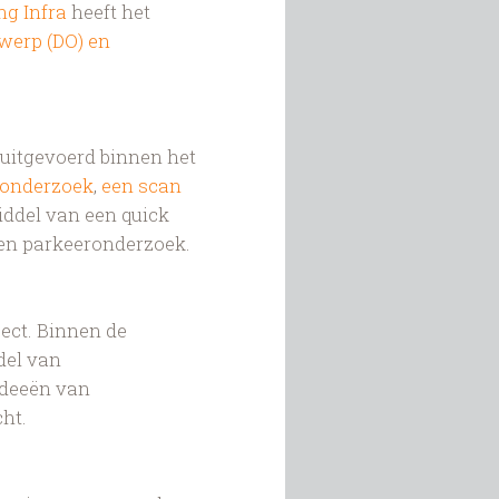
ng Infra
heeft het
twerp (DO) en
uitgevoerd binnen het
monderzoek
,
een scan
ddel van een quick
en parkeeronderzoek.
ject. Binnen de
del van
ideeën van
ht.