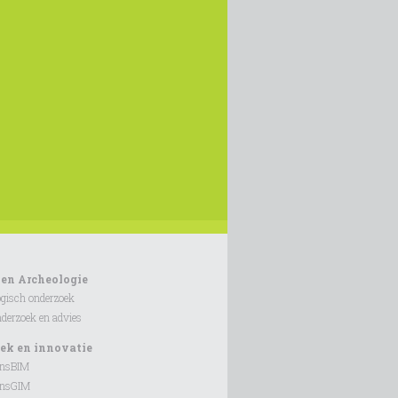
 en Archeologie
gisch onderzoek
erzoek en advies
ek en innovatie
onsBIM
onsGIM