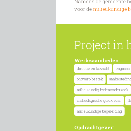
Namens de gemeente he
voor de
milieukundige 
Project in 
Werkzaamheden:
directie en toezicht
engineer
ontwerp bestek
aanbestedin
milieukundig bodemonderzoek
archeologische quick scan
f
milieukundige begeleiding
Opdrachtgever: