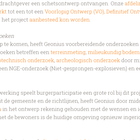
pdrachtgever een schetsontwerp ontvangen. Onze
afdeli
rkt
tot een tot een
Voorlopig Ontwerp (VO), Definitief On
t het project
aanbesteed kon worden
.
zoeken
p te komen, heeft Geonius voorbereidende onderzoeken 
zoeken betreffen een
terreinmeting
,
milieukundig bode
otechnisch onderzoek
,
archeologisch onderzoek
door mi
een NGE-onderzoek (Niet-gesprongen-explosieven) en e
erking speelt burgerparticipatie een grote rol bij dit pro
de gemeente en de richtlijnen, heeft Geonius door mid
n
in het ontwerp rekening gehouden met de wensen en 
 de bewoners is de huidige omgeving opnieuw ingeric