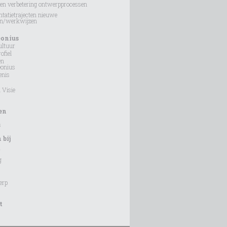
en verbetering ontwerpprocessen
tatietrajecten nieuwe
en/werkwijzen
eonius
ultuur
ofiel
en
eonius
enis
 Visie
en
s
bij
f
g
erp
t