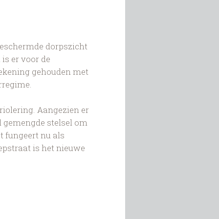
t beschermde dorpszicht
is er voor de
 rekening gehouden met
rregime.
 riolering. Aangezien er
el gemengde stelsel om
t fungeert nu als
epstraat is het nieuwe