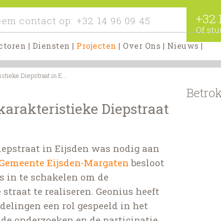
+32 
em contact op:
+32 14 96 09 45
Of stu
ctoren
|
Diensten
|
Projecten
|
Over Ons
|
Nieuws
|
stieke Diepstraat in E...
Betrok
karakteristieke Diepstraat
iepstraat in Eijsden was nodig aan
Gemeente Eijsden-Margaten
besloot
s in te schakelen om de
 straat te realiseren. Geonius heeft
delingen een rol gespeeld in het
nde onderzoeken en de participatie