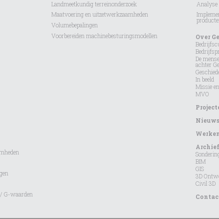
Landmeetkundig terreinonderzoek
Analyse 
Maatvoering en uitzetwerkzaamheden
Implemen
product
Volumebepalingen
Voorbereiden machinebesturingsmodellen
Over G
Bedrijfsc
Bedrijfspr
De mens
achter G
Geschied
In beeld
Missie en
MVO
Project
Nieuw
Werken 
Archie
amheden
Sonderin
BIM
GIS
ngen
3D Ontw
Civil 3D
n/ G-waarden
Contac