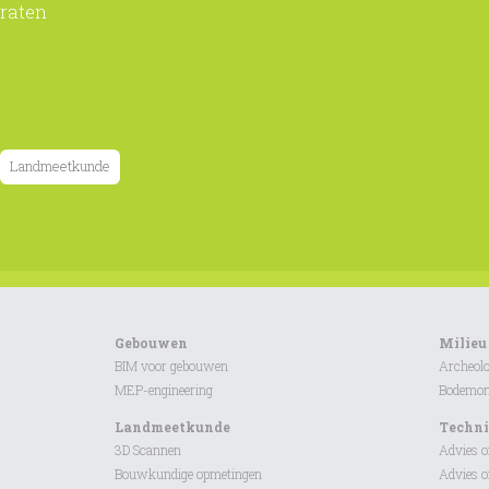
raten
Landmeetkunde
Gebouwen
Milieu
BIM voor gebouwen
Archeolo
MEP-engineering
Bodemond
Landmeetkunde
Techni
3D Scannen
Advies 
Bouwkundige opmetingen
Advies 