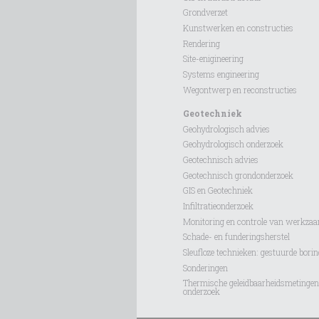
Grondverzet
Kunstwerken en constructies
Rendering
Site-enigineering
Systems engineering
Wegontwerp en reconstructies
Geotechniek
Geohydrologisch advies
Geohydrologisch onderzoek
Geotechnisch advies
Geotechnisch grondonderzoek
GIS en Geotechniek
Infiltratieonderzoek
Monitoring en controle van werkza
Schade- en funderingsherstel
Sleufloze technieken: gestuurde bori
Sonderingen
Thermische geleidbaarheidsmetinge
onderzoek