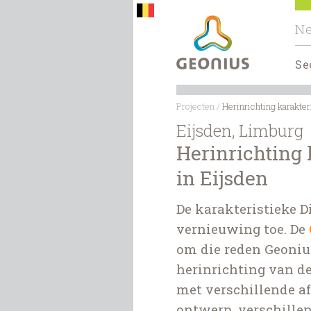
Ne
Se
Projecten
/
Herinrichting karakteri
Eijsden, Limburg
Herinrichting 
in Eijsden
De karakteristieke D
vernieuwing toe. De
om die reden Geoniu
herinrichting van de
met verschillende af
ontwerp, verschille