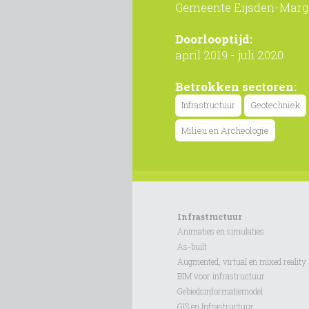
Gemeente Eijsden-Marg
Doorlooptijd:
april 2019 - juli 2020
Betrokken sectoren:
Infrastructuur
Geotechniek
Milieu en Archeologie
Infrastructuur
Animaties en simulaties
As-built
Augmented, virtual en mixed reality
BIM voor infrastructuur
Gebiedsinformatiemodel
GIS en Infrastructuur