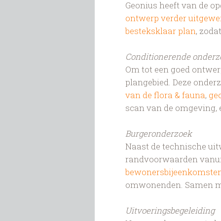
Geonius heeft van de o
ontwerp verder uitgewe
besteksklaar plan
, zoda
Conditionerende onder
Om tot een goed ontwer
plangebied. Deze onder
van de flora & fauna
,
ge
scan van de omgeving, 
Burgeronderzoek
Naast de technische uitw
randvoorwaarden vanuit 
bewonersbijeenkomste
omwonenden. Samen met
Uitvoeringsbegeleiding