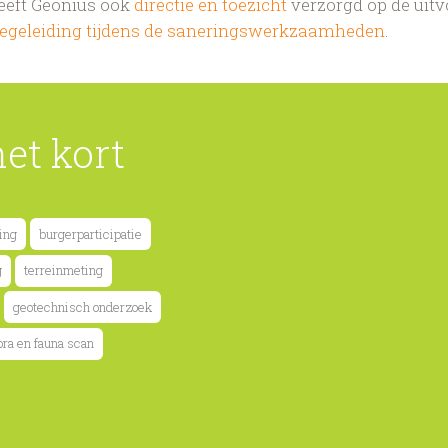
eft Geonius ook
directie en toezicht
verzorgd op de uitv
begeleiding tijdens de saneringswerkzaamheden
.
het kort
ing
burgerparticipatie
g
terreinmeting
geotechnisch onderzoek
lora en fauna scan